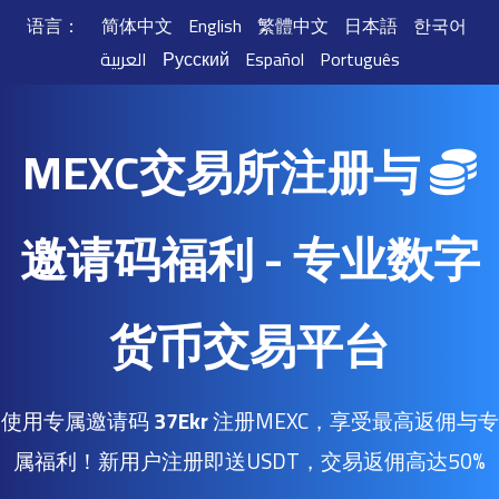
语言：
简体中文
English
繁體中文
日本語
한국어
Português
Español
Русский
العربية
MEXC交易所注册与
邀请码福利 - 专业数字
货币交易平台
使用专属邀请码
37Ekr
注册MEXC，享受最高返佣与专
属福利！新用户注册即送USDT，交易返佣高达50%