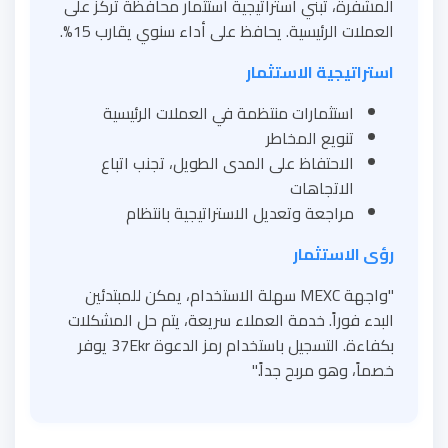
المشفرة، تبني استراتيجية استثمار محافظة تركز على
العملات الرئيسية. يحافظ على أداء سنوي يقارب 15%.
استراتيجية الاستثمار
استثمارات منتظمة في العملات الرئيسية
تنويع المخاطر
الاحتفاظ على المدى الطويل، تجنب اتباع
الاتجاهات
مراجعة وتعديل الاستراتيجية بانتظام
رؤى الاستثمار
"واجهة MEXC سهلة الاستخدام، يمكن للمبتدئين
البدء فوراً. خدمة العملاء سريعة، يتم حل المشكلات
بكفاءة. التسجيل باستخدام رمز الدعوة 37Ekr يوفر
خصماً، وهو مربح جداً."